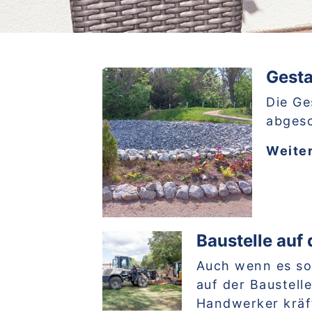
Gesta
Die Ge
abgesc
Weite
Baustelle auf
Auch wenn es son
auf der Baustell
Handwerker kräft