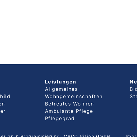
Leistungen
N
Allgemeines
Bl
bild
Wohngemeinschaften
St
en
Betreutes Wohnen
er
Ambulante Pflege
Pflegegrad
Design & Programmierung:
MACO Vision GmbH
Imp