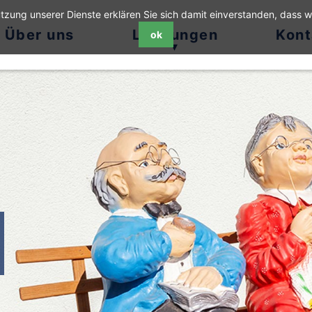
Nutzung unserer Dienste erklären Sie sich damit einverstanden, dass 
Über uns
Leistungen
Kont
ok
Wohngemeinschaften
Betreutes Wohnen
Ambulante Pflege